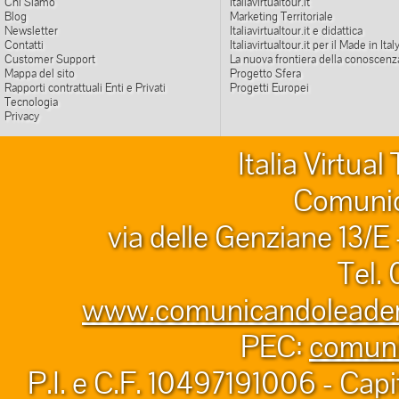
Chi Siamo
Italiavirtualtour.it
Blog
Marketing Territoriale
Newsletter
Italiavirtualtour.it e didattica
Contatti
Italiavirtualtour.it per il Made in Ital
Customer Support
La nuova frontiera della conoscenz
Mappa del sito
Progetto Sfera
Rapporti contrattuali Enti e Privati
Progetti Europei
Tecnologia
Privacy
Italia Virtua
Comunic
via delle Genziane 13/E
Tel.
www.comunicandoleader.
PEC:
comuni
P.I. e C.F. 10497191006 - Capi