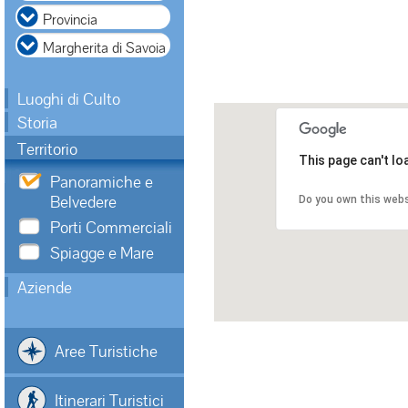
Luoghi di Culto
Storia
Territorio
This page can't l
Panoramiche e
Belvedere
Do you own this web
Porti Commerciali
Spiagge e Mare
Aziende
Aree Turistiche
Itinerari Turistici