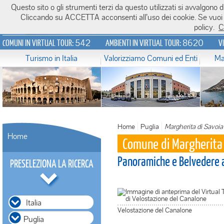
Questo sito o gli strumenti terzi da questo utilizzati si avvalgono di
Italiavirtualtour.it
Cliccando su ACCETTA acconsenti all’uso dei cookie. Se vuoi sa
policy.
C
542
8620
COMUNI IN VIRTUAL TOUR:
AMBIENTI IN VIRTUAL TOUR:
V
Turismo in Italia
Valorizziamo Comuni ed Enti
Ma
Home
Puglia
Margherita di Savoia
Home
Comune di Margherita 
Panoramiche e Belvedere a
PRESELEZIONA LA RICERCA
Italia
Velostazione del Canalone