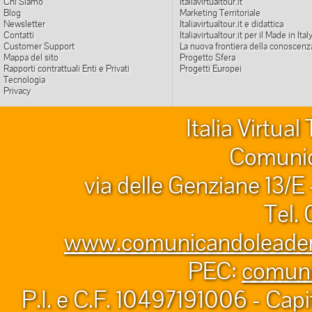
Chi Siamo
Italiavirtualtour.it
Blog
Marketing Territoriale
Newsletter
Italiavirtualtour.it e didattica
Contatti
Italiavirtualtour.it per il Made in Ital
Customer Support
La nuova frontiera della conoscenz
Mappa del sito
Progetto Sfera
Rapporti contrattuali Enti e Privati
Progetti Europei
Tecnologia
Privacy
Italia Virtua
Comunic
via delle Genziane 13/E
Tel.
www.comunicandoleader.
PEC:
comuni
P.I. e C.F. 10497191006 - Capi