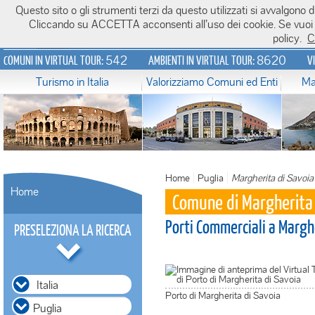
Questo sito o gli strumenti terzi da questo utilizzati si avvalgono di
Italiavirtualtour.it
Cliccando su ACCETTA acconsenti all’uso dei cookie. Se vuoi sa
policy.
C
542
8620
COMUNI IN VIRTUAL TOUR:
AMBIENTI IN VIRTUAL TOUR:
V
Turismo in Italia
Valorizziamo Comuni ed Enti
Ma
Home
Puglia
Margherita di Savoia
Home
Comune di Margherita 
Porti Commerciali a Margh
PRESELEZIONA LA RICERCA
Italia
Porto di Margherita di Savoia