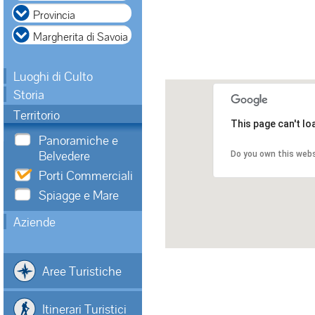
Luoghi di Culto
Storia
Territorio
This page can't l
Panoramiche e
Belvedere
Do you own this web
Porti Commerciali
Spiagge e Mare
Aziende
Aree Turistiche
Itinerari Turistici